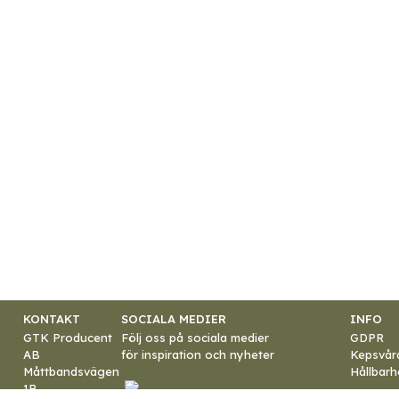
KONTAKT
SOCIALA MEDIER
INFO
GTK Producent
Följ oss på sociala medier
GDPR
AB
för inspiration och nyheter
Kepsvår
Måttbandsvägen
Hållbarh
1B