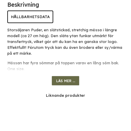
Beskrivning
HÅLLBARHETSDATA
Storsäljaren Puder, en slätstickad, stretchig mössa i längre
modell (ca 27 cm hög). Den släta ytan funkar utmärkt för
transfertryck, vilket gör att du kan ha en ganska stor logo.
Effektfullt! Förutom tryck kan du även brodera eller sy/värma
på ett märke.
Mössan har fyra sömmar på toppen varav en lång söm bak.
One size.
LÄS MER ...
Material:
92% bomull, 8% spandex
.
Liknande produkter